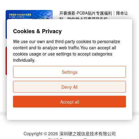
开春焕新·PCBA贴片专属福利｜降本让
利，助你抢占开春项目先机
春回大地，万物焕新，3月正是复工复产的黄金
Cookies & Privacy
旺季，也是电子行业新项目启动的关键节点！不
管你是电子研发企...
We use our own and third-party cookies to personalize
content and to analyze web traffic.You can accept all
硬之城 2026 年春节放假通知
cookies usage or use settings to accept categories
individually.
尊敬的各位合作伙伴：新春佳节将至，为保障假
期期间业务衔接顺畅，结合国家放假规定与公司
Settings
实际运营安排，现...
Deny All
查看更多 >
Accept all
Copyright © 2026 深圳硬之城信息技术有限公司