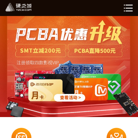
硬姐智造
在线计价（敬请期待）
我的订单（敬请期待）
企业介绍
新闻资讯
退出登录