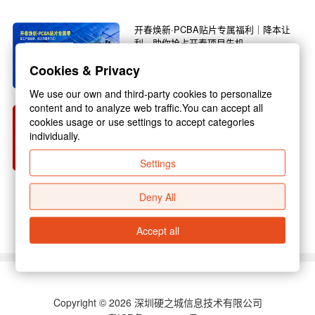
开春焕新·PCBA贴片专属福利｜降本让
利，助你抢占开春项目先机
春回大地，万物焕新，3月正是复工复产的黄金
Cookies & Privacy
旺季，也是电子行业新项目启动的关键节点！不
管你是电子研发企...
We use our own and third-party cookies to personalize
content and to analyze web traffic.You can accept all
硬之城 2026 年春节放假通知
cookies usage or use settings to accept categories
individually.
尊敬的各位合作伙伴：新春佳节将至，为保障假
期期间业务衔接顺畅，结合国家放假规定与公司
Settings
实际运营安排，现...
Deny All
查看更多 >
Accept all
Copyright © 2026 深圳硬之城信息技术有限公司