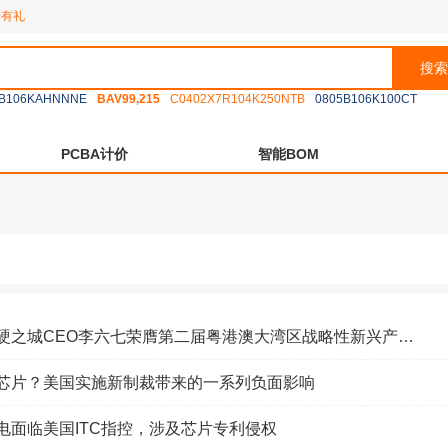
册有礼
搜索
B106KAHNNNE
BAV99,215
C0402X7R104K250NTB
0805B106K100CT
PCBA计价
智能BOM
之城CEO李六七荣膺第二届粤港澳大湾区战略性新兴产业“青年领袖”
芯片？美国实施新制裁带来的一系列负面影响
电面临美国ITC指控，涉及芯片专利侵权