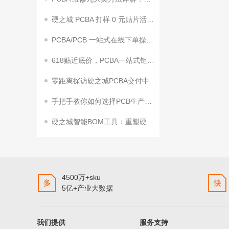
硬之城 PCBA 打样 0 元贴片活动来袭！助力终端客户加速量产
PCBA/PCB 一站式在线下单操作指南
618贴近底价，PCBA一站式钜惠狂飙！
零距离探访硬之城PCBA交付中心2期来了
手把手教你如何选择PCB生产工艺参数
硬之城智能BOM工具：重塑硬件研发效率，赋能企业创新升级
4500万+sku
5亿+产业大数据
我们提供
服务支持