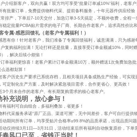
户介绍新客户，双向共赢！双方均可享受“批量订单减10%”福利，老客户
所有批量订单，免费提供物料代采、提前备料服务，十年元器件供应经验
正常排产，下单后7-10天交付，加急订单3-5天搞定，不额外收费，全程
有稳定批量PCBA贴片需求的电子厂商、长期合作老客户，追求高性价比
老客专属·感恩回馈礼（老客户专属福利！）
感恩有你！针对老客户，我们准备了专属回馈福利，诚意满满，只为感谢
客户复购福利拉满！无论打样还是批量，直接享受订单金额减10%，同时
00），解决后续小烦恼！
订单福利更惊喜！老客户累计订单金额满10万，额外赠送1次免费加急批
怎么选都划算！
老客户历史生产要求已系统存档，且相关项目具备成熟生产经验，可实现
，可定制化生产方案，及时解决紧急项目需求，合作更省心、更高效！
近3个月未合作的老客户、有长期复购需求的核心老客户。
动补充说明，放心参与！
所有福利可自由组合，多福利叠加，省更多！
物料代采服务承诺“原厂正品、渠道可溯”，无中间差价，客户可自行提供
活动期间所有订单，均享受贴片合格率≥99.8%的品质承诺，出现品质
活动仅持续3月1日—3月31日，活动结束后所有福利自动恢复原价，下
开春风口已至，省钱正当时！