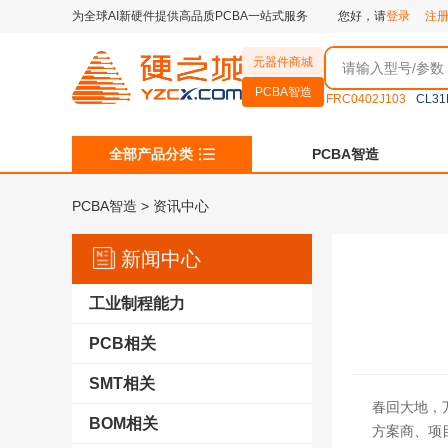
为全球AI新硬件提供高品质PCBA一站式服务
您好，请
登录
注
元器件商城
PCBA智造
FRC0402J103
CL31
全部产品分类
PCBA智造
PCBA智造
>
资讯中心
新闻中心
工业制程能力
PCB相关
SMT相关
春回大地，
BOM相关
方案商、项