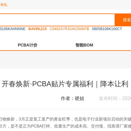
册有礼
搜索
B106KAHNNNE
BAV99,215
C0402X7R104K250NTB
0805B106K100CT
PCBA计价
智能BOM
开春焕新·PCBA贴片专属福利｜降本让
作者：硬姐
发布时间：2026-
万物焕新，3月正是复工复产的黄金旺季，也是电子行业新项目启动的关
目方，是不是正为PCBA打样、批量生产的成本高、交付慢、找靠谱厂家