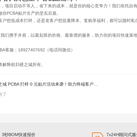
季，项目启动不等人，省下来的成本，就是你的核心竞争力！我们依托自
做你PCBA贴片生产的坚实后盾。
客户想低成本打样，还是老客户想批量降本、复购享福利，都可以随时私
让我们携手并肩，以最划算的价格、最靠谱的服务，助力你的项目快速落
BA客服：18927407692（电话同微信）
终解释权归硬之城所有。
硬之城 PCBA 打样 0 元贴片活动来袭！助力终端客户加速量产
有了
3秒BOM快速报价
7x24H顾问式