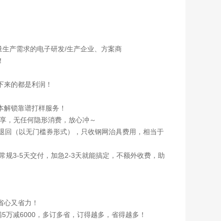
）
量生产需求的电子研发/生产企业、方案商
！
下来的都是利润！
本解锁靠谱打样服务！
能享，无任何隐形消费，放心冲～
退回（以无门槛券形式），只收钢网治具费用，相当于
规3-5天交付，加急2-3天就能搞定，不额外收费，助
省心又省力！
满5万减6000，多订多省，订得越多，省得越多！