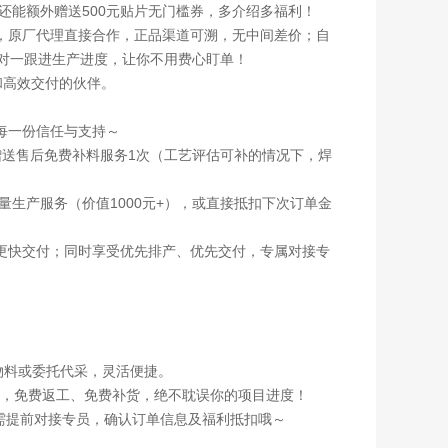
还能额外赠送500元贴片无门槛券，多介绍多福利！
，原厂代理直接合作，正品渠道可溯，无中间差价；自
一对一跟进生产进度，让你不用费心盯单！
和高效交付的伙伴。
每一份信任与支持～
赠送售后免费补料服务1次（工艺评估可补的情况下，焊
量生产服务（价值1000元+），或直接抵扣下次订单金
更快交付；同时享受优先排产、优先交付，专属对接专
物料或委托代采，灵活便捷。
问题，免费返工、免费补货，绝不耽误你的项目进度！
单需提前对接专员，确认订单信息及福利抵扣哦～