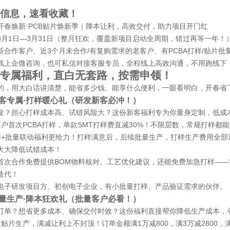
信息，速看收藏！
开春焕新·PCB贴片焕新季｜降本让利，高效交付，助力项目开门红
3月1日—3月31日（整月狂欢，覆盖新项目启动全周期，错过再等一年！
新合作客户、近3个月未合作/有复购需求的老客户、有PCBA打样/贴片批
线上企微咨询，也可私信对接客服专员，全程线上高效沟通，不用跑线下
档专属福利，直白无套路，按需申领！
的，用大白话讲清楚，能省多少钱、能享什么便利，一眼看明白，开春省
新客专属·打样暖心礼（研发新客必冲！）
发？担心打样成本高、试错风险大？这份新客福利专为你量身定制，低成
户首次PCBA打样，单款SMT打样费直减30%！不限层数，常规打样都
样+批量联动福利更给力！打样满意后，后续批量生产，打样生产费用全部
大大降低试错成本！
首次合作免费提供BOM物料核对、工艺优化建议，还能免费加急打样——常
迭代！
电子研发项目方、初创电子企业，有小批量打样、产品验证需求的伙伴。
批量生产·降本狂欢礼（批量客户必看！）
订单？想省更多成本、确保交付时效？这份福利直接帮你降低生产成本，
贴片生产，满减让利上不封顶！订单金额满1万减800，满3万减2800，