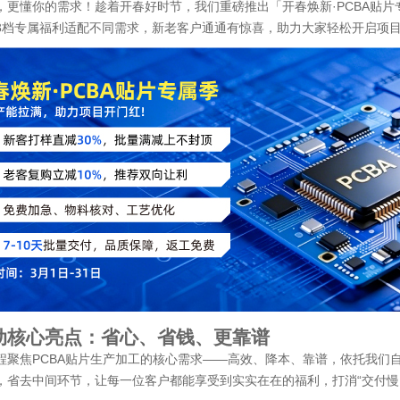
，更懂你的需求！趁着开春好时节，我们重磅推出「开春焕新·PCBA贴
3档专属福利适配不同需求，新老客户通通有惊喜，助力大家轻松开启项
动核心亮点：省心、省钱、更靠谱
程聚焦PCBA贴片生产加工的核心需求——高效、降本、靠谱，依托我们自有
，省去中间环节，让每一位客户都能享受到实实在在的福利，打消“交付慢