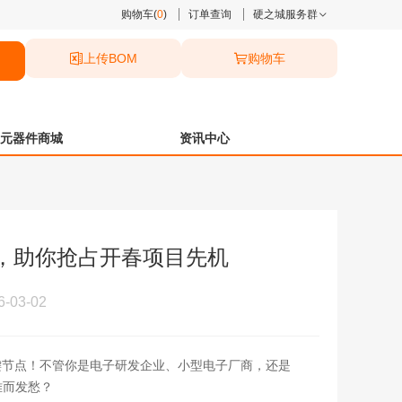
购物车(
0
)
订单查询
硬之城服务群
上传BOM
购物车
元器件商城
资讯中心
利，助你抢占开春项目先机
03-02
键节点！不管你是电子研发企业、小型电子厂商，还是
难而发愁？