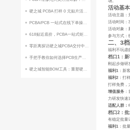
场。
活动基本
硬之城 PCBA 打样 0 元贴片活动来袭！助力终端客户加速量产
活动主题：
活动时间：
PCBA/PCB 一站式在线下单操作指南
活动对象：
618贴近底价，PCBA一站式钜惠狂飙！
参与方式：
二、3
零距离探访硬之城PCBA交付中心2期来了
福利不玩虚
档口1：
手把手教你如何选择PCB生产工艺参数
刚起步做研
硬之城智能BOM工具：重塑硬件研发效率，赋能企业创新升级
福利1
：新客
福利2
：打
打样免费，
增值服务
：
力研发快速
适配人群：
档口2：
有稳定批量
福利1
：批量