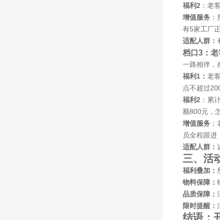
福利2
：老客
增值服务
：
有5家工厂
适配人群：
档口3：
一路相伴，
福利1：
老
点不超过2
福利2
：累计
额800元，
增值服务
：
员全程跟进
适配人群：
三、活
福利叠加：
物料保障：
品质保障：
限时提醒：
结语：