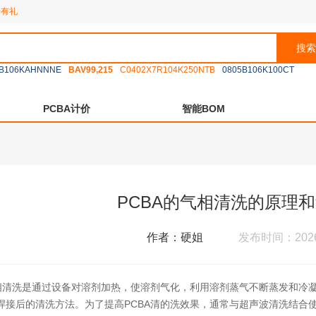
册有礼
搜索
B106KAHNNNE
BAV99,215
C0402X7R104K250NTB
0805B106K100CT
PCBA计价
智能BOM
PCBA的气相清洗的原理
作者：硬姐
发布时间：2026-
气相清洗是通过设备对溶剂加热，使溶剂气化，利用溶剂蒸气不断蒸发和冷凝
焊接后的清洗方法。为了提高PCBA清的洗效果，通常与超声波清洗结合