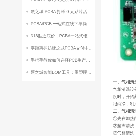
硬之城 PCBA 打样 0 元贴片活动来袭！助力终端客户加速量产
PCBA/PCB 一站式在线下单操作指南
618贴近底价，PCBA一站式钜惠狂飙！
零距离探访硬之城PCBA交付中心2期来了
手把手教你如何选择PCB生产工艺参数
硬之城智能BOM工具：重塑硬件研发效率，赋能企业创新升级
一、气相清
气相清洗设
度时，开始
很纯净，利
二、气相清
①先在加热
②超声清洗
③气相清洗