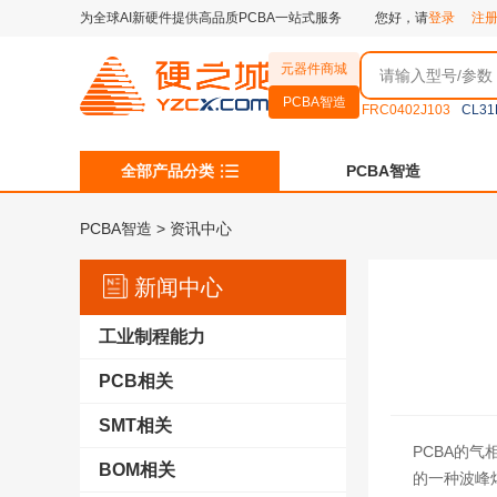
为全球AI新硬件提供高品质PCBA一站式服务
您好，请
登录
注
元器件商城
PCBA智造
FRC0402J103
CL31
全部产品分类
PCBA智造
PCBA智造
>
资讯中心
新闻中心
工业制程能力
PCB相关
SMT相关
PCBA的
BOM相关
的一种波峰