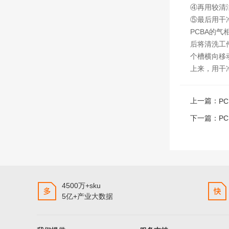
④再用较清
⑤最后用干
PCBA的
后将清洗工
个槽横向移
上来，用干
上一篇：
P
下一篇：
P
4500万+sku
5亿+产业大数据