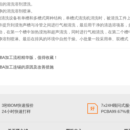
洁的清洗溶剂漂洗。
净的消洗溶剂喷淋。
气相清洗设备有单槽和多槽式两种结构，单槽式清洗机消洗时，被清洗工件
件提升到浸泡声槽与冷管之间进行气相清洗，最后用干净的清选溶项基，
动，在第一个槽中加热浸泡和超声清洗，同时进行气相清洗，在第二个槽中
净溶剂喷淋。最后在排风的环境中自然干燥。小批量一段采用单、双槽式
CBA加工流程精华版，值得收藏！
CBA加工连锡的原因及改善措施
3秒BOM快速报价
7x24H顾问式
24小时快速打样
PCBA99.67%