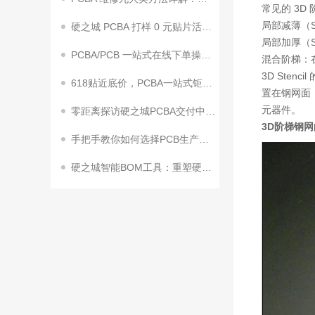
常见的 3D
局部减薄（S
硬之城 PCBA 打样 0 元贴片活动来袭！助力终端客户加速量产
局部加厚（
PCBA/PCB 一站式在线下单操作指南
混合阶梯：在
3D Ste
618贴近底价，PCBA一站式钜惠狂飙！
置在钢网面
元器件。
零距离探访硬之城PCBA交付中心2期来了
3D阶梯钢网
手把手教你如何选择PCB生产工艺参数
硬之城智能BOM工具：重塑硬件研发效率，赋能企业创新升级