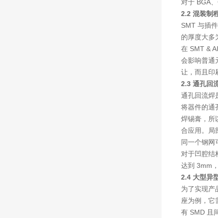
对于 BG
2.2 混装制
SMT 与
的厚度大多为
在 SMT 
会影响普通
让，而且印
2.3 通孔
通孔回流焊
将器件的通
焊锡膏，所以
合应用。局
同一个钢网
对于凹腔结构
达到 3mm
2.4 大型异
为了实现产
座为例，它需
有
SMD
且间