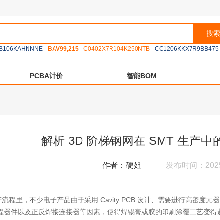
搜索
B106KAHNNNE
BAV99,215
C0402X7R104K250NTB
CC1206KKX7R9BB475
PCBA计价
智能BOM
解析 3D 阶梯钢网在 SMT 生产
作者：硬姐
发布时间：2025-
生产流程里，不少电子产品由于采用 Cavity PCB 设计、需要进行高
程器件以及正反焊接连接器等因素，使得焊锡膏或胶的印刷涂覆工艺变得