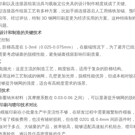
印刷以及连接器组装治具与载板定位夹具的设计制作精度就成了关键。
型连接器件组装工艺有多种方案，比如手插连接器后人工用烙铁加锡、预
刷等。经过评估，特制 3D 钢网印刷是更为经济实用的方案。这种特殊
问题。
设计和制造的关键技术
度控制
阶梯高度在 1-3mil（0.025-0.075mm），在极端情况下，为了避开已
需要考虑锡膏的脱模性能，避免锡膏残留影响印刷质量。
艺
+ 电抛光：这是主流的制造工艺，精度较高，适用于复杂的阶梯结构。
采用这种工艺制成的钢网，孔壁更加光滑，脱模性能优异，但成本相对较
：能够提升钢网的强度，适合有高精度需求的场景。
层技术
覆纳米材料（其摩擦系数在 0.03-0.06 之间），可以显著提升钢网的脱模
印刷与喷印技术对比
的模板印刷在小批量生产中灵活性不够，在研发过程中需要频繁制作模板
省了模板费用，也没有辅材损耗，但在喷 0201 或 0.4mm 间距器件时
 模板对于多点、大锡量的产品，效率较高，能够适配高速贴片机组合。喷印机
效率较低，难以胜任高密度板的生产。