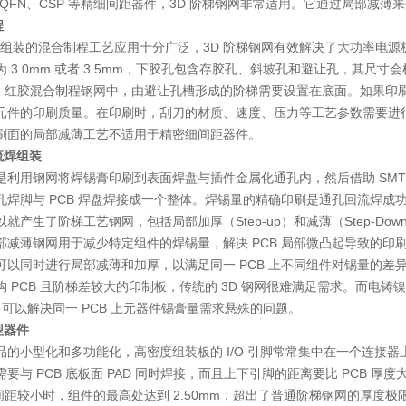
A、QFN、CSP 等精细间距器件，3D 阶梯钢网非常适用。它通过局部减
程
插件组装的混合制程工艺应用十分广泛，3D 阶梯钢网有效解决了大功率电源
 3.0mm 或者 3.5mm，下胶孔包含存胶孔、斜坡孔和避让孔，其尺
& AI 红胶混合制程钢网中，由避让孔槽形成的阶梯需要设置在底面。如果印
元件的印刷质量。在印刷时，刮刀的材质、速度、压力等工艺参数需要进
刷面的局部减薄工艺不适用于精密细间距器件。
回流焊组装
是利用钢网将焊锡膏印刷到表面焊盘与插件金属化通孔内，然后借助 SM
孔焊脚与 PCB 焊盘焊接成一个整体。焊锡量的精确印刷是通孔回流焊
就产生了阶梯工艺钢网，包括局部加厚（Step-up）和减薄（Step-D
部减薄钢网用于减少特定组件的焊锡量，解决 PCB 局部微凸起导致的
可以同时进行局部减薄和加厚，以满足同一 PCB 上不同组件对锡量的差
 PCB 且阶梯差较大的印制板，传统的 3D 钢网很难满足需求。而电铸镍制的 
，可以解决同一 PCB 上元器件锡膏量需求悬殊的问题。
型器件
品的小型化和多功能化，高密度组装板的 I/O 引脚常常集中在一个连接器
要与 PCB 底板面 PAD 同时焊接，而且上下引脚的距离要比 PCB 厚度大
距较小时，组件的最高处达到 2.50mm，超出了普通阶梯钢网的厚度极