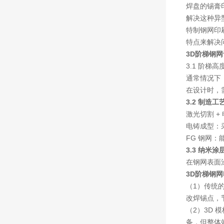
焊盘的锡膏
解决这种异
特制钢网印
特点来解决
3D阶梯钢网
3.1 阶梯高
通常情况下，
在设计时，
3.2 制造工
激光切割 
电铸成型：
FG 钢网
3.3 纳米涂
在钢网表面涂
3D阶梯钢网
（1）传统
改焊锡点，节
（2）3D
备，但整体