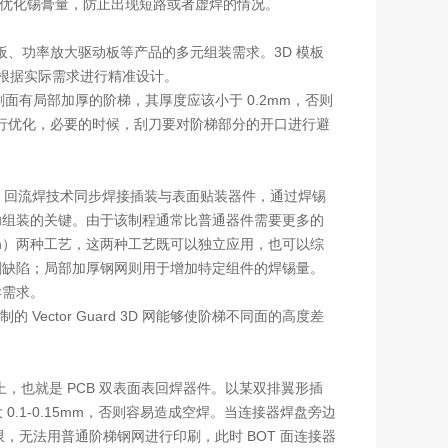
薄来优化锡膏量，防止出现短路或者虚焊的情况。
板、功率放大驱动板等产品的多元组装需求。3D 模板
寸会根据实际需求进行精准设计。
刷面有局部加厚的阶梯，其厚度应该小于 0.2mm，否则
行优化，必要的时候，刮刀要对阶梯部分的开口进行避
T 回流焊技术同步焊接插装与表面贴装器件，通过焊锡
成功组装的关键。由于该制程通常比普通器件需要更多的
own）两种工艺，这两种工艺既可以独立应用，也可以综
印刷缺陷；局部加厚钢网则用于增加特定组件的焊锡量。
异需求。
Vector Guard 3D 网能够使阶梯不同面的高度差
上，也就是 PCB 双表面表回焊器件。以某双排翼形插
 0.1-0.15mm，否则容易造成空焊。当连接器焊盘旁边
限，无法用普通阶梯钢网进行印刷，此时 BOT 面连接器