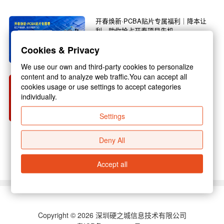
开春焕新·PCBA贴片专属福利｜降本让
利，助你抢占开春项目先机
春回大地，万物焕新，3月正是复工复产的黄金
Cookies & Privacy
旺季，也是电子行业新项目启动的关键节点！不
管你是电子研发企...
We use our own and third-party cookies to personalize
content and to analyze web traffic.You can accept all
硬之城 2026 年春节放假通知
cookies usage or use settings to accept categories
individually.
尊敬的各位合作伙伴：新春佳节将至，为保障假
期期间业务衔接顺畅，结合国家放假规定与公司
Settings
实际运营安排，现...
Deny All
查看更多 >
Accept all
Copyright © 2026 深圳硬之城信息技术有限公司