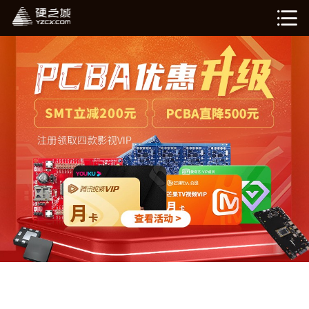
硬姐智造
在线计价（敬请期待）
我的订单（敬请期待）
企业介绍
新闻资讯
退出登录