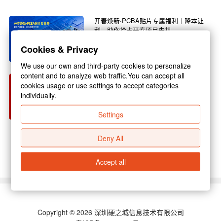
开春焕新·PCBA贴片专属福利｜降本让
利，助你抢占开春项目先机
春回大地，万物焕新，3月正是复工复产的黄金
Cookies & Privacy
旺季，也是电子行业新项目启动的关键节点！不
管你是电子研发企...
We use our own and third-party cookies to personalize
content and to analyze web traffic.You can accept all
硬之城 2026 年春节放假通知
cookies usage or use settings to accept categories
individually.
尊敬的各位合作伙伴：新春佳节将至，为保障假
期期间业务衔接顺畅，结合国家放假规定与公司
Settings
实际运营安排，现...
Deny All
查看更多 >
Accept all
Copyright © 2026 深圳硬之城信息技术有限公司