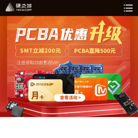
硬姐智造
在线计价（敬请期待）
我的订单（敬请期待）
企业介绍
新闻资讯
退出登录