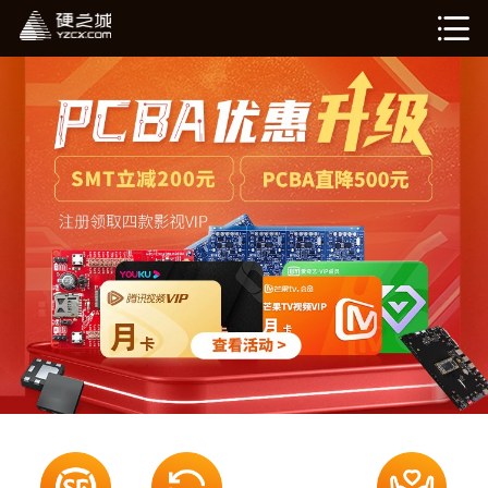
硬姐智造
在线计价（敬请期待）
我的订单（敬请期待）
企业介绍
新闻资讯
退出登录