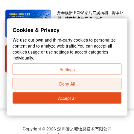
开春焕新·PCBA贴片专属福利｜降本让
利，助你抢占开春项目先机
春回大地，万物焕新，3月正是复工复产的黄金
Cookies & Privacy
旺季，也是电子行业新项目启动的关键节点！不
管你是电子研发企...
We use our own and third-party cookies to personalize
content and to analyze web traffic.You can accept all
硬之城 2026 年春节放假通知
cookies usage or use settings to accept categories
individually.
尊敬的各位合作伙伴：新春佳节将至，为保障假
期期间业务衔接顺畅，结合国家放假规定与公司
Settings
实际运营安排，现...
Deny All
查看更多 >
Accept all
Copyright © 2026 深圳硬之城信息技术有限公司