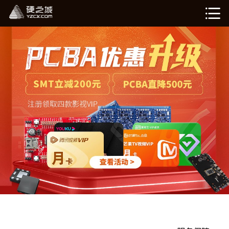
硬姐智造
在线计价（敬请期待）
我的订单（敬请期待）
企业介绍
新闻资讯
退出登录