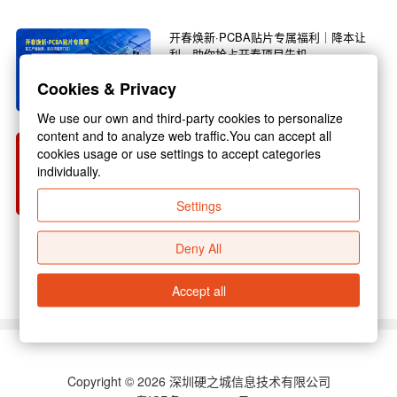
开春焕新·PCBA贴片专属福利｜降本让
利，助你抢占开春项目先机
春回大地，万物焕新，3月正是复工复产的黄金
Cookies & Privacy
旺季，也是电子行业新项目启动的关键节点！不
管你是电子研发企...
We use our own and third-party cookies to personalize
content and to analyze web traffic.You can accept all
硬之城 2026 年春节放假通知
cookies usage or use settings to accept categories
individually.
尊敬的各位合作伙伴：新春佳节将至，为保障假
期期间业务衔接顺畅，结合国家放假规定与公司
Settings
实际运营安排，现...
Deny All
查看更多 >
Accept all
Copyright © 2026 深圳硬之城信息技术有限公司