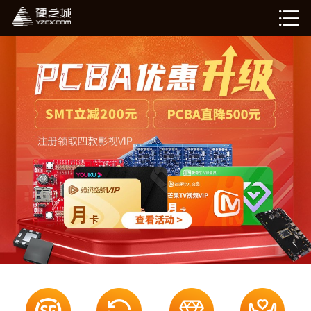
硬姐智造
在线计价（敬请期待）
我的订单（敬请期待）
企业介绍
新闻资讯
退出登录