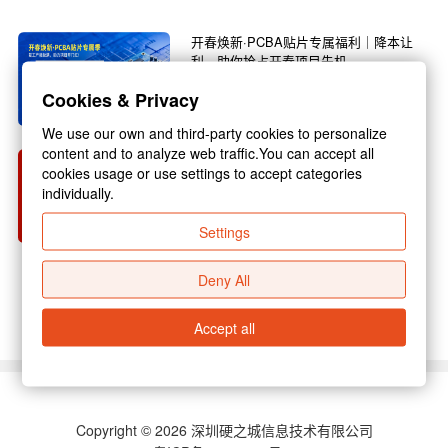
开春焕新·PCBA贴片专属福利｜降本让
利，助你抢占开春项目先机
春回大地，万物焕新，3月正是复工复产的黄金
Cookies & Privacy
旺季，也是电子行业新项目启动的关键节点！不
管你是电子研发企...
We use our own and third-party cookies to personalize
content and to analyze web traffic.You can accept all
硬之城 2026 年春节放假通知
cookies usage or use settings to accept categories
individually.
尊敬的各位合作伙伴：新春佳节将至，为保障假
期期间业务衔接顺畅，结合国家放假规定与公司
Settings
实际运营安排，现...
Deny All
查看更多 >
Accept all
Copyright © 2026 深圳硬之城信息技术有限公司