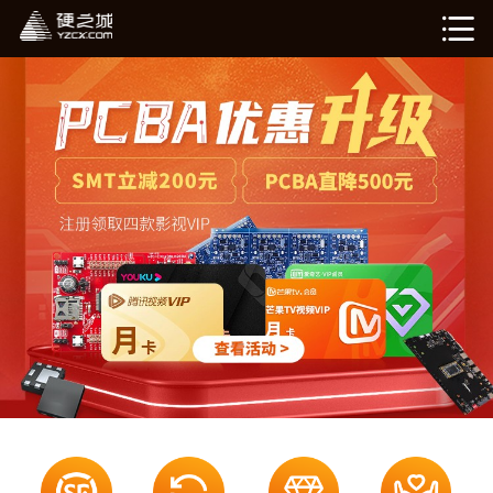
硬姐智造
在线计价（敬请期待）
我的订单（敬请期待）
企业介绍
新闻资讯
退出登录