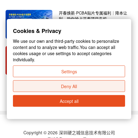
开春焕新·PCBA贴片专属福利｜降本让
利，助你抢占开春项目先机
春回大地，万物焕新，3月正是复工复产的黄金
Cookies & Privacy
旺季，也是电子行业新项目启动的关键节点！不
管你是电子研发企...
We use our own and third-party cookies to personalize
content and to analyze web traffic.You can accept all
硬之城 2026 年春节放假通知
cookies usage or use settings to accept categories
individually.
尊敬的各位合作伙伴：新春佳节将至，为保障假
期期间业务衔接顺畅，结合国家放假规定与公司
Settings
实际运营安排，现...
Deny All
查看更多 >
Accept all
Copyright © 2026 深圳硬之城信息技术有限公司