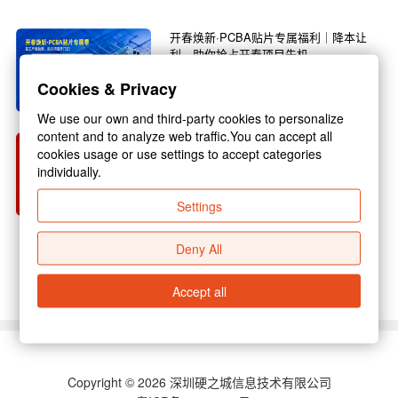
开春焕新·PCBA贴片专属福利｜降本让
利，助你抢占开春项目先机
春回大地，万物焕新，3月正是复工复产的黄金
Cookies & Privacy
旺季，也是电子行业新项目启动的关键节点！不
管你是电子研发企...
We use our own and third-party cookies to personalize
content and to analyze web traffic.You can accept all
硬之城 2026 年春节放假通知
cookies usage or use settings to accept categories
individually.
尊敬的各位合作伙伴：新春佳节将至，为保障假
期期间业务衔接顺畅，结合国家放假规定与公司
Settings
实际运营安排，现...
Deny All
查看更多 >
Accept all
Copyright © 2026 深圳硬之城信息技术有限公司