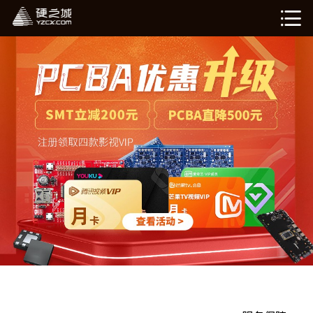
硬姐智造
在线计价（敬请期待）
我的订单（敬请期待）
企业介绍
新闻资讯
退出登录