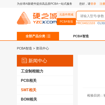
为全球AI新硬件提供高品质PCBA一站式服务
您好，请
登录
注
元器件商城
PCBA智造
FRC0402J103
CL31
全部产品分类
PCBA智造
PCBA智造
>
资讯中心
新闻中心
工业制程能力
PCB相关
SMT相关
检验目的：
BOM相关