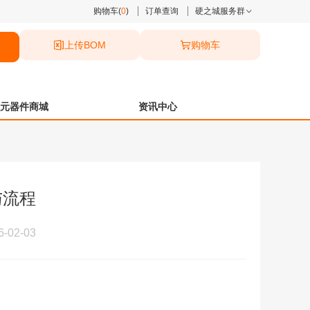
购物车(
0
)
订单查询
硬之城服务群
上传BOM
购物车
元器件商城
资讯中心
与流程
02-03