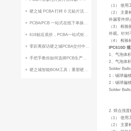
（1） 使用工
硬之城 PCBA 打样 0 元贴片活动来袭！助力终端客户加速量产
（2） 主要检
外漏零件焊
PCBA/PCB 一站式在线下单操作指南
（3） 检验
外观。针对
618贴近底价，PCBA一站式钜惠狂飙！
（4） 检验
零距离探访硬之城PCBA交付中心2期来了
IPC610D 
1、气泡体
手把手教你如何选择PCB生产工艺参数
2、气泡体积
Solder B
硬之城智能BOM工具：重塑硬件研发效率，赋能企业创新升级
1：锡球偏移
2：锡球偏移
Solder
2. 焊点强
（1） 使
（2） 主要