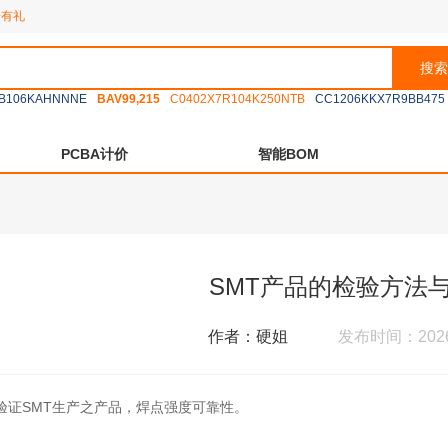
册有礼
搜索
B106KAHNNNE
BAV99,215
C0402X7R104K250NTB
CC1206KKX7R9BB475
PCBA计价
智能BOM
SMT产品的检验方法
作者：硬姐
发布时间：2026-
验证
SMT
生产之产品，焊点强度可靠性。