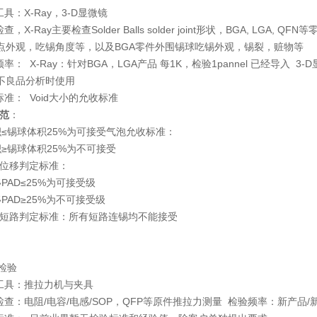
具：X-Ray，3-D显微镜
查，X-Ray主要检查Solder Balls solder joint形状，BGA, LGA
点外观，吃锡角度等，以及BGA零件外围锡球吃锡外观，锡裂，赃物等
频率： X-Ray：针对BGA，LGA产品 每1K，检验1pannel 已经导入
不良品分析时使用
标准： Void大小的允收标准
规范
：
积≤锡球体积25%为可接受气泡允收标准：
≥锡球体积25%为不可接受
alls位移判定标准：
PAD≤25%为可接受级
PAD≥25%为不可接受级
 Balls短路判定标准：所有短路连锡均不能接受
度检验
用工具：推拉力机与夹具
检查：电阻/电容/电感/
SOP
，QFP等原件推拉力测量 检验频率：新产品/