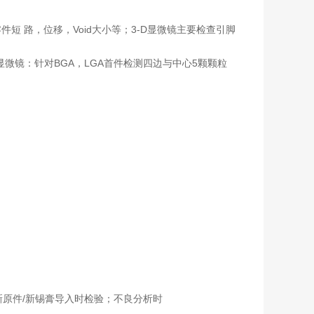
, QFN等零件短 路，位移，Void大小等；3-D显微镜主要检查引脚
 3-D显微镜：针对BGA，LGA首件检测四边与中心5颗颗粒
新原件/新锡膏导入时检验；不良分析时