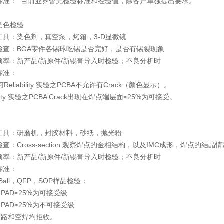
验标准： 目前业界暂无检验标准和经验值，除客户单独提出要求。
st染色检验
工具：染色剂，真空泵，烤箱，3-D显微镜
要检查：BGA零件各锡球吃锡是否完好，是否有锡裂现象
验频率：新产品/新原件/新锡膏导入时检验；不良分析时
标准：
liability 实验之
PCBA
不允许有Crack（颜色显示）。
ity
实验之PCBA Crack出现在焊点端层面≤25%为可接受。
用工具：研磨机，封胶材料，砂纸，抛光粉
查：Cross-section 观察焊点的金相结构，以及
IMC
成形，焊点的结晶情
验频率：新产品/新原件/新锡膏导入时检验；不良分析时
标准：
r Ball，QFP，SOP样品检验：
PAD≤25%为可接受级
PAD≥25%为不可接受级
短路和空焊均拒收。